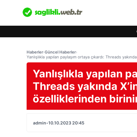
Haberler
›
Güncel Haberler
›
Yanlışlıkla yapılan paylaşım ortaya çıkardı: Threads yakında X’
Yanlışlıkla yapılan p
Threads yakında X’in 
özelliklerinden birini
admin
•
10.10.2023 20:45