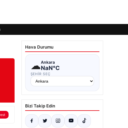
ı
Hava Durumu
☁
Ankara
NaN°C
ŞEHIR SEÇ
Bizi Takip Edin
rest