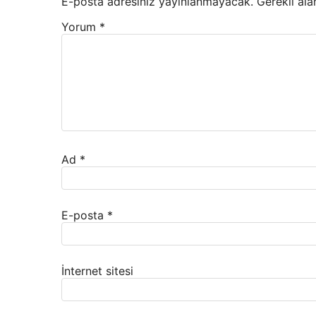
E-posta adresiniz yayınlanmayacak.
Gerekli ala
Yorum
*
Ad
*
E-posta
*
İnternet sitesi