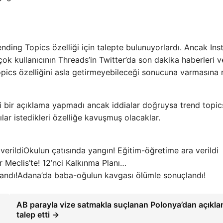
rending Topics özelliği için talepte bulunuyorlardı. Ancak In
ok kullanıcının Threads’in Twitter’da son dakika haberleri v
 topics özelliğini asla getirmeyebileceği sonucuna varmasına
mi bir açıklama yapmadı ancak iddialar doğruysa trend topic
lar istedikleri özelliğe kavuşmuş olacaklar.
Okulun çatısında yangın! Eğitim-öğretime ara verildi
 Meclis’te! 12’nci Kalkınma Planı…
Adana’da baba-oğulun kavgası ölümle sonuçlandı!
AB parayla vize satmakla suçlanan Polonya’dan açıkl
talep etti →