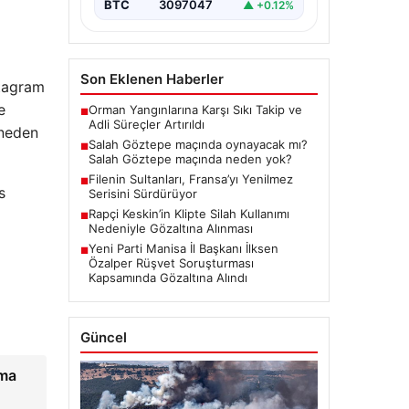
BTC
3097047
▲ +0.12%
Son Eklenen Haberler
stagram
e
Orman Yangınlarına Karşı Sıkı Takip ve
■
Adli Süreçler Artırıldı
 neden
Salah Göztepe maçında oynayacak mı?
■
Salah Göztepe maçında neden yok?
Filenin Sultanları, Fransa’yı Yenilmez
■
s
Serisini Sürdürüyor
Rapçi Keskin’in Klipte Silah Kullanımı
■
Nedeniyle Gözaltına Alınması
Yeni Parti Manisa İl Başkanı İlksen
■
Özalper Rüşvet Soruşturması
Kapsamında Gözaltına Alındı
Güncel
ama