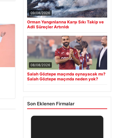
09/08/2026
Orman Yangınlarına Karşı Sıkı Takip ve
Adli Süreçler Artırıldı
08/08/2026
Salah Göztepe maçında oynayacak mı?
Salah Göztepe maçında neden yok?
Son Eklenen Firmalar