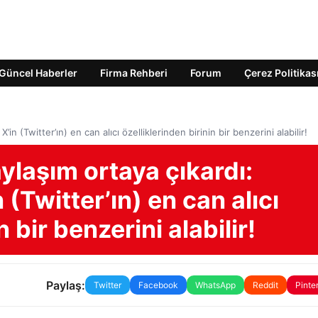
Güncel Haberler
Firma Rehberi
Forum
Çerez Politikas
in (Twitter’ın) en can alıcı özelliklerinden birinin bir benzerini alabilir!
aylaşım ortaya çıkardı:
(Twitter’ın) en can alıcı
n bir benzerini alabilir!
Paylaş:
Twitter
Facebook
WhatsApp
Reddit
Pinte