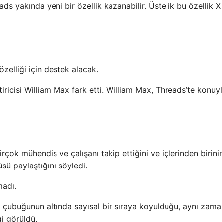
s yakında yeni bir özellik kazanabilir. Üstelik bu özellik X
zelliği için destek alacak.
iricisi William Max fark etti. William Max, Threads’te konuyla
çok mühendis ve çalışanı takip ettiğini ve içlerinden birini
sü paylaştığını söyledi.
madı.
 çubuğunun altında sayısal bir sıraya koyulduğu, aynı zam
ği görüldü.