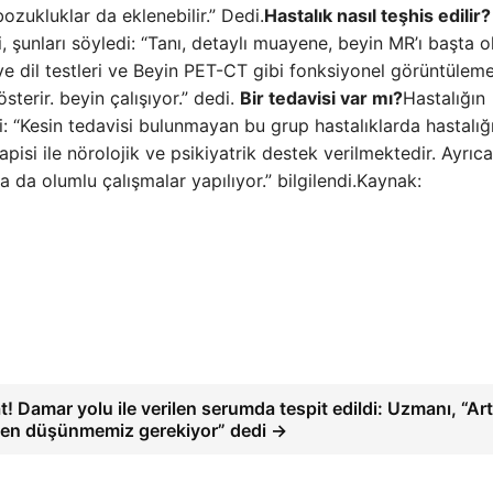
bozukluklar da eklenebilir.” Dedi.
Hastalık nasıl teşhis edilir
ini, şunları söyledi: “Tanı, detaylı muayene, beyin MR’ı başta 
e dil testleri ve Beyin PET-CT gibi fonksiyonel görüntülem
sterir. beyin çalışıyor.” dedi.
Bir tedavisi var mı?
Hastalığın
edi: “Kesin tedavisi bulunmayan bu grup hastalıklarda hastalığ
pisi ile nörolojik ve psikiyatrik destek verilmektedir. Ayrıc
da olumlu çalışmalar yapılıyor.” bilgilendi.Kaynak:
t! Damar yolu ile verilen serumda tespit edildi: Uzmanı, “Art
den düşünmemiz gerekiyor” dedi →