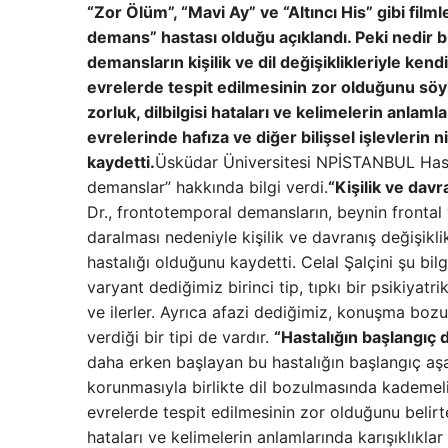
“Zor Ölüm”, “Mavi Ay” ve “Altıncı His” gibi film
demans” hastası olduğu açıklandı. Peki nedir
demansların kişilik ve dil değişiklikleriyle ke
evrelerde tespit edilmesinin zor olduğunu söy
zorluk, dilbilgisi hataları ve kelimelerin anlamla
evrelerinde hafıza ve diğer bilişsel işlevlerin
kaydetti.
Üsküdar Üniversitesi NPİSTANBUL Hasta
demanslar” hakkında bilgi verdi.
“Kişilik ve davr
Dr., frontotemporal demansların, beynin frontal
daralması nedeniyle kişilik ve davranış değişikli
hastalığı olduğunu kaydetti. Celal Şalçini şu bil
varyant dediğimiz birinci tip, tıpkı bir psikiyatr
ve ilerler. Ayrıca afazi dediğimiz, konuşma bozuk
verdiği bir tipi de vardır.
“Hastalığın başlangıç 
daha erken başlayan bu hastalığın başlangıç ​​aşa
korunmasıyla birlikte dil bozulmasında kademeli b
evrelerde tespit edilmesinin zor olduğunu belir
hataları ve kelimelerin anlamlarında karışıklıkl