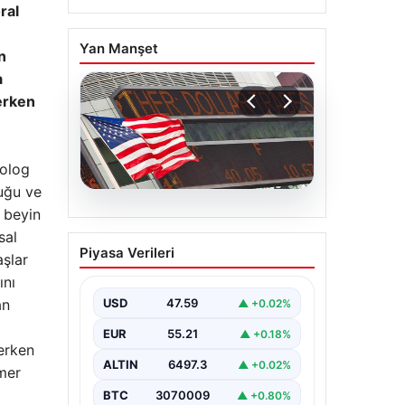
ral
Yan Manşet
n
a
 erken
olog
luğu ve
p beyin
05.08.2026
sal
FED faiz kararı ne zaman
Piyasa Verileri
aşlar
açıklanacak? Nisan ayı
faiz beklentisi belli oldu
ını
an
USD
47.59
▲ +0.02%
EUR
55.21
▲ +0.18%
 erken
ALTIN
6497.3
▲ +0.02%
amer
BTC
3070009
▲ +0.80%