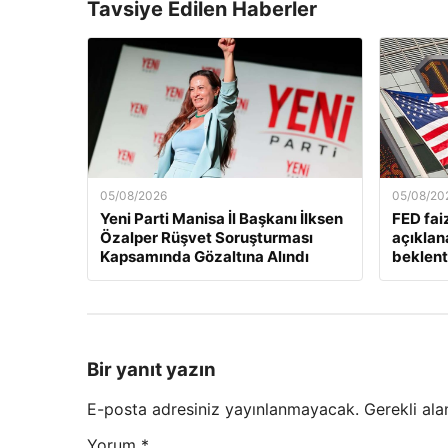
Tavsiye Edilen Haberler
05/08/2026
05/08/20
Yeni Parti Manisa İl Başkanı İlksen
FED fai
Özalper Rüşvet Soruşturması
açıklan
Kapsamında Gözaltına Alındı
beklenti
Bir yanıt yazın
E-posta adresiniz yayınlanmayacak.
Gerekli ala
Yorum
*