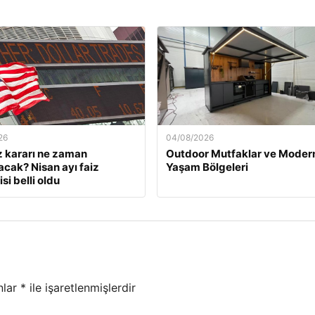
26
04/08/2026
z kararı ne zaman
Outdoor Mutfaklar ve Moder
acak? Nisan ayı faiz
Yaşam Bölgeleri
si belli oldu
nlar
*
ile işaretlenmişlerdir