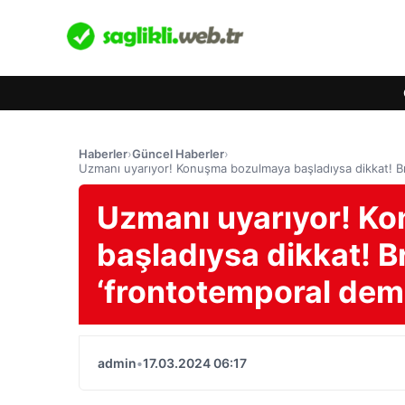
Haberler
›
Güncel Haberler
›
Uzmanı uyarıyor! Konuşma bozulmaya başladıysa dikkat! Bru
Uzmanı uyarıyor! K
başladıysa dikkat! Br
‘frontotemporal dem
admin
•
17.03.2024 06:17