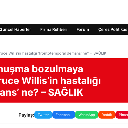
Güncel Haberler
Firma Rehberi
Forum
Çerez Politikas
ce Willis’in hastalığı ‘frontotemporal demans’ ne? – SAĞLIK
onuşma bozulmaya
uce Willis’in hastalığı
ans’ ne? – SAĞLIK
Paylaş:
Twitter
Facebook
WhatsApp
Reddit
Pinte