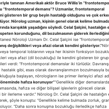
leriyle tanınan Amerikalı aktör Bruce Willis’in “frontotempo
 bu “frontotemporal demans”?
Uzmanlar, frontotemporal
ndini gösteren bir grup beyin hastalığı olduğunu ve çok erke
lüyor. Nörolog uzman, kişinin genel olarak kelime bulmad
rında karışıklık yaşadığını söyledi. Celal Şalçini, hastalığın
 nispeten korunduğunu, dil bozulmasının giderek ilerlediğini
nesi Nöroloji Uzmanı Dr. Celal Şalçini ise “frontotemporal
anış değişiklikleri veya afazi olarak kendini gösteriyor.”
Nör
 veya temporal loblarının veya her ikisinin fonksiyon bozuk
kleri veya afazi (dil bozukluğu) ile kendini gösteren bir gru
gileri verdi: “Frontotemporal demanslar iki türlüdür. Davranış
ik hastalık gibi, esas olarak davranışlarımızın bozulmasıyla b
luğuyla başlayan, nörologların ise primer ilerleyici afazi ad
​​döneminde hafıza korunuyor”
“Genellikle diğer demanslard
masında, hafıza ve diğer bilişsel işlevlerin göreceli olarak
ir ilerleme vardır.” Nörolog Dr. Celal Şalçini de hastalığın
terek, şöyle konuştu: “Genellikle kelime bulmada zorluk, gr
ar oluyor. “Daha sonra konuşma bozukluğu ilerledikçe hafıza