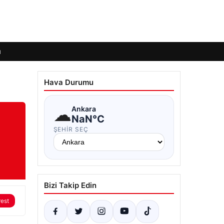
ı
Hava Durumu
☁
Ankara
NaN°C
ŞEHIR SEÇ
Bizi Takip Edin
rest