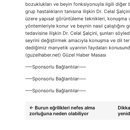
bozuklukları ve beyin fonksiyonuyla ilgili diğer 
grup hastalıkların tanısına ilişkin Dr. Celal Şalç
üzere yapısal görüntüleme teknikleri, konuşma v
yöntemleriyle konur ve beynin nasıl çalıştığını gö
tedavisine ilişkin Dr. Celal Şalçini, şunları söyl
seyrini değiştirmek amacıyla konuşma ve dil tera
dediğimiz manyetik uyarının faydaları konusunda 
(guzelhaber.net) Güzel Haber Masası
—–Sponsorlu Bağlantılar—–
—–Sponsorlu Bağlantılar—–
—–Sponsorlu Bağlantılar—–
← Burun eğrilikleri nefes alma
Dikka
zorluğuna neden olabiliyor
yeni