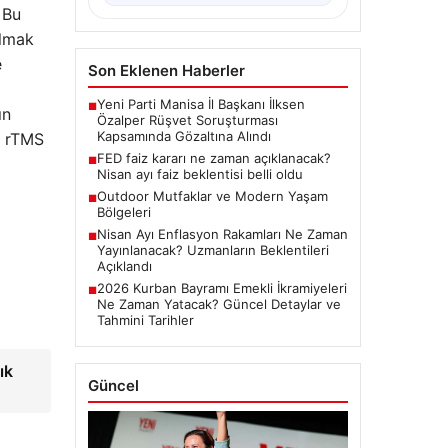
?
Bu
olmak
e
Son Eklenen Haberler
Yeni Parti Manisa İl Başkanı İlksen
■
ın
Özalper Rüşvet Soruşturması
Kapsamında Gözaltına Alındı
a rTMS
FED faiz kararı ne zaman açıklanacak?
■
Nisan ayı faiz beklentisi belli oldu
Outdoor Mutfaklar ve Modern Yaşam
■
Bölgeleri
Nisan Ayı Enflasyon Rakamları Ne Zaman
■
Yayınlanacak? Uzmanların Beklentileri
Açıklandı
2026 Kurban Bayramı Emekli İkramiyeleri
■
Ne Zaman Yatacak? Güncel Detaylar ve
Tahmini Tarihler
ık
Güncel