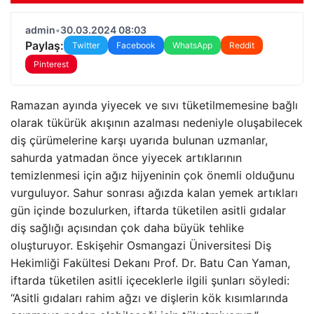
admin
•
30.03.2024 08:03
Paylaş:
Twitter
Facebook
WhatsApp
Reddit
Pinterest
Ramazan ayında yiyecek ve sıvı tüketilmemesine bağlı
olarak tükürük akışının azalması nedeniyle oluşabilecek
diş çürümelerine karşı uyarıda bulunan uzmanlar,
sahurda yatmadan önce yiyecek artıklarının
temizlenmesi için ağız hijyeninin çok önemli olduğunu
vurguluyor. Sahur sonrası ağızda kalan yemek artıkları
gün içinde bozulurken, iftarda tüketilen asitli gıdalar
diş sağlığı açısından çok daha büyük tehlike
oluşturuyor. Eskişehir Osmangazi Üniversitesi Diş
Hekimliği Fakültesi Dekanı Prof. Dr. Batu Can Yaman,
iftarda tüketilen asitli içeceklerle ilgili şunları söyledi:
“Asitli gıdaları rahim ağzı ve dişlerin kök kısımlarında