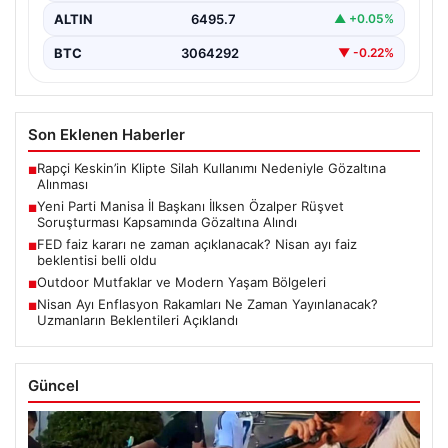
ALTIN
6495.7
▲ +0.05%
BTC
3064292
▼ -0.22%
Son Eklenen Haberler
Rapçi Keskin’in Klipte Silah Kullanımı Nedeniyle Gözaltına
■
Alınması
Yeni Parti Manisa İl Başkanı İlksen Özalper Rüşvet
■
Soruşturması Kapsamında Gözaltına Alındı
FED faiz kararı ne zaman açıklanacak? Nisan ayı faiz
■
beklentisi belli oldu
Outdoor Mutfaklar ve Modern Yaşam Bölgeleri
■
Nisan Ayı Enflasyon Rakamları Ne Zaman Yayınlanacak?
■
Uzmanların Beklentileri Açıklandı
Güncel