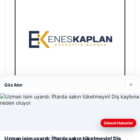
×
Göz Atın
Enes Kaplan Avukatlık Bürosu
28/04/2026
Güncel Haberler
Web sitemizi nasıl kullandığınızı daha iyi anlayabilmek,
deneyiminizi kişiselleştirmek ve geliştirmek amacıyla çerezler
Uzman isim uyardı: İftarda sakın tüketmeyin! Diş