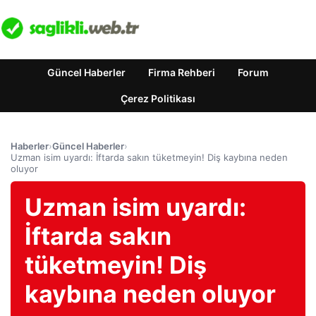
Güncel Haberler
Firma Rehberi
Forum
Çerez Politikası
Haberler
›
Güncel Haberler
›
Uzman isim uyardı: İftarda sakın tüketmeyin! Diş kaybına neden
oluyor
Uzman isim uyardı:
İftarda sakın
tüketmeyin! Diş
kaybına neden oluyor