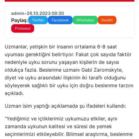
admin
•
26.10.2023 09:30
Paylaş:
Twitter
Facebook
WhatsApp
Reddit
Pinterest
Uzmanlar, yetişkin bir insanın ortalama 6-8 saat
uyuması gerektiğini belirtiyor. Fakat çok sayıda faktör
nedeniyle uyku sorunu yaşayan kişilerin de sayısı
oldukça fazla. Beslenme uzmanı Gabi Zaromskyte,
diyet ve uyku arasındaki ilişkinin iki taraflı olduğunu
söyleyerek sağlıklı bir uyku için doğru beslenme tarzını
açıkladı.
Uzman isim yaptığı açıklamada şu ifadeleri kullandı:
“Yediğimiz ve içtiklerimiz uykumuzu etkiler, aynı
zamanda uykunun kalitesi ve süresi de yemek
seçimlerimizi etkileyebilir. Bilimsel araştırma, beslenme