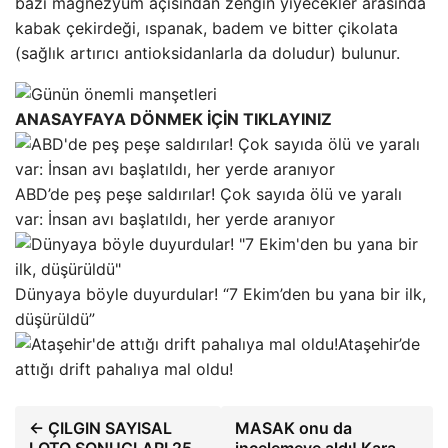
bazı magnezyum açısından zengin yiyecekler arasında
kabak çekirdeği, ıspanak, badem ve bitter çikolata
(sağlık artırıcı antioksidanlarla da doludur) bulunur.
ANASAYFAYA DÖNMEK İÇİN TIKLAYINIZ
ABD’de peş peşe saldırılar! Çok sayıda ölü ve yaralı
var: İnsan avı başlatıldı, her yerde aranıyor
Dünyaya böyle duyurdular! “7 Ekim’den bu yana bir ilk,
düşürüldü”
Ataşehir’de
attığı drift pahalıya mal oldu!
← ÇILGIN SAYISAL
MASAK onu da
LOTO SONUÇLARI 25
incelemeye aldı! Kara