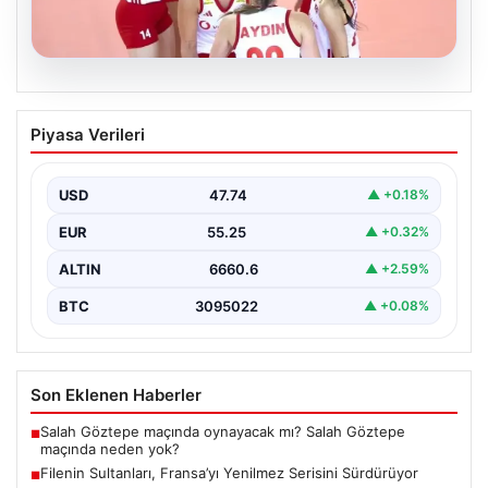
07.08.2026
Filenin Sultanları, Fransa’yı Yenilmez
Piyasa Verileri
Serisini Sürdürüyor
Türk kadın voleybol milli takımı, Avrupa Şampiyonası
öncesinde yaptığı hazırlık maçlarında gösterdiği üstün
USD
47.74
▲ +0.18%
performansla…
EUR
55.25
▲ +0.32%
ALTIN
6660.6
▲ +2.59%
BTC
3095022
▲ +0.08%
Son Eklenen Haberler
Salah Göztepe maçında oynayacak mı? Salah Göztepe
■
maçında neden yok?
Filenin Sultanları, Fransa’yı Yenilmez Serisini Sürdürüyor
■