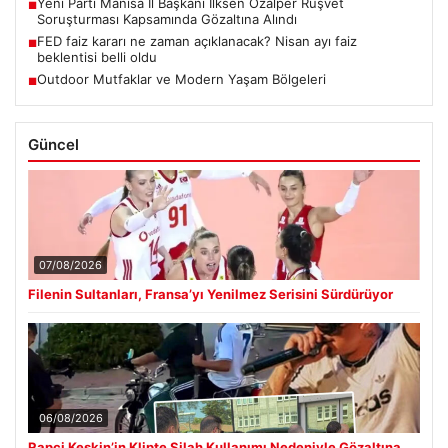
Yeni Parti Manisa İl Başkanı İlksen Özalper Rüşvet
■
Soruşturması Kapsamında Gözaltına Alındı
FED faiz kararı ne zaman açıklanacak? Nisan ayı faiz
■
beklentisi belli oldu
Outdoor Mutfaklar ve Modern Yaşam Bölgeleri
■
Güncel
07/08/2026
Filenin Sultanları, Fransa’yı Yenilmez Serisini Sürdürüyor
06/08/2026
Rapçi Keskin’in Klipte Silah Kullanımı Nedeniyle Gözaltına