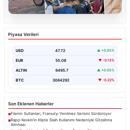
06.08.2026
Rapçi Keskin’in Klipte Silah Kullanımı
Piyasa Verileri
Nedeniyle Gözaltına Alınması
Sosyal medyada “Keskin” takma adıyla tanınan ünlü
rapçi Yüşa Keskin, son yaptığı müzik klibinde…
USD
47.72
▲ +0.05%
EUR
55.08
▼ -0.13%
ALTIN
6495.7
▲ +0.05%
BTC
3064292
▼ -0.22%
Son Eklenen Haberler
Filenin Sultanları, Fransa’yı Yenilmez Serisini Sürdürüyor
■
Rapçi Keskin’in Klipte Silah Kullanımı Nedeniyle Gözaltına
■
Alınması