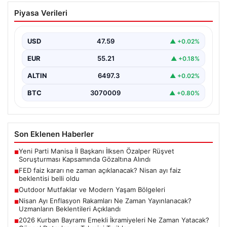
FED faiz kararı ne zaman açıklanacak?
Piyasa Verileri
Nisan ayı faiz beklentisi belli oldu
USD
47.59
▲ +0.02%
EUR
55.21
▲ +0.18%
ALTIN
6497.3
▲ +0.02%
BTC
3070009
▲ +0.80%
Son Eklenen Haberler
Yeni Parti Manisa İl Başkanı İlksen Özalper Rüşvet
■
Soruşturması Kapsamında Gözaltına Alındı
FED faiz kararı ne zaman açıklanacak? Nisan ayı faiz
■
beklentisi belli oldu
Outdoor Mutfaklar ve Modern Yaşam Bölgeleri
■
Nisan Ayı Enflasyon Rakamları Ne Zaman Yayınlanacak?
■
Uzmanların Beklentileri Açıklandı
2026 Kurban Bayramı Emekli İkramiyeleri Ne Zaman Yatacak?
■