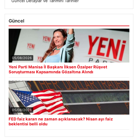
Güncel Detaylar ve Tahmini Tarihler
Güncel
05/08/2026
Yeni Parti Manisa İl Başkanı İlksen Özalper Rüşvet
Soruşturması Kapsamında Gözaltına Alındı
05/08/2026
FED faiz kararı ne zaman açıklanacak? Nisan ayı faiz
beklentisi belli oldu