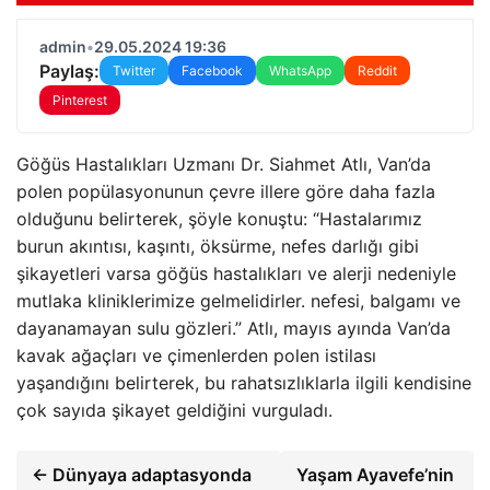
admin
•
29.05.2024 19:36
Paylaş:
Twitter
Facebook
WhatsApp
Reddit
Pinterest
Göğüs Hastalıkları Uzmanı Dr. Siahmet Atlı, Van’da
polen popülasyonunun çevre illere göre daha fazla
olduğunu belirterek, şöyle konuştu: “Hastalarımız
burun akıntısı, kaşıntı, öksürme, nefes darlığı gibi
şikayetleri varsa göğüs hastalıkları ve alerji nedeniyle
mutlaka kliniklerimize gelmelidirler. nefesi, balgamı ve
dayanamayan sulu gözleri.” Atlı, mayıs ayında Van’da
kavak ağaçları ve çimenlerden polen istilası
yaşandığını belirterek, bu rahatsızlıklarla ilgili kendisine
çok sayıda şikayet geldiğini vurguladı.
← Dünyaya adaptasyonda
Yaşam Ayavefe’nin