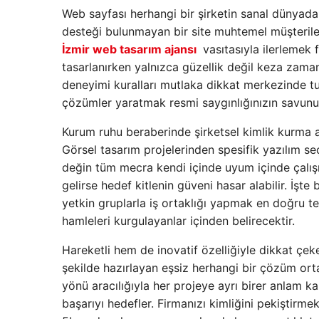
Web sayfası herhangi bir şirketin sanal dünyadak
desteği bulunmayan bir site muhtemel müşterile
İzmir web tasarım ajansı
vasıtasıyla ilerlemek f
tasarlanırken yalnızca güzellik değil keza za
deneyimi kuralları mutlaka dikkat merkezinde tutu
çözümler yaratmak resmi saygınlığınızın savunulm
Kurum ruhu beraberinde şirketsel kimlik kurma a
Görsel tasarım projelerinden spesifik yazılım s
değin tüm mecra kendi içinde uyum içinde çalışma
gelirse hedef kitlenin güveni hasar alabilir. İşt
yetkin gruplarla iş ortaklığı yapmak en doğru terc
hamleleri kurgulayanlar içinden belirecektir.
Hareketli hem de inovatif özelliğiyle dikkat çek
şekilde hazırlayan eşsiz herhangi bir çözüm orta
yönü aracılığıyla her projeye ayrı birer anlam k
başarıyı hedefler. Firmanızı kimliğini pekiştirm