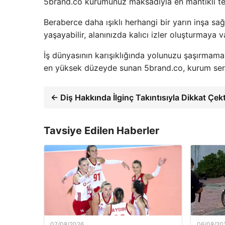
5brand.co kurumunuz maksadıyla en mantıklı ter
Beraberce daha ışıklı herhangi bir yarın inşa sa
yaşayabilir, alanınızda kalıcı izler oluşturmaya 
İş dünyasının karışıklığında yolunuzu şaşırmama
en yüksek düzeyde sunan 5brand.co, kurum ser
← Diş Hakkında İlginç Takıntısıyla Dikkat Çekt
Tavsiye Edilen Haberler
07/08/2026
06/08/20