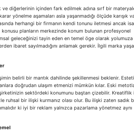
e diğerlerinin içinden fark edilmek adına sırf bir materyal
n karar yönelme aşamaları asla yaşanmadığı ölçüde karışık v
 arasında herhangi bir firmanın kendi tonunu iletmesi ancak isa
öz konusu planların merkezinde konum bulunan profesyonel
msal geleceğinizi tayin eden en temel öge olarak yolumuza
lerden ibaret sayılmadığını anlamak gerekir. İlgili marka yaş
er
şimin belirli bir mantık dahilinde şekillenmesi beklenir. Estet
nsanlara doğrudan ulaşım etmenizi mümkün kılar. Eski metotl
irketinizin sektördeki konumunu baştan çizebilir. Kreatiflik 
e ruhsal bir ilişki kurmanız olası olur. Bu ilişki zaten sadık b
rlanmalıdır ki iyi bir reklam yalnızca pazarlama yönetmez aynı
temel