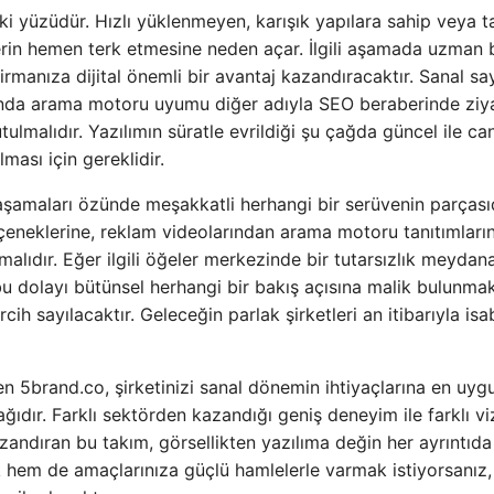
i yüzüdür. Hızlı yüklenmeyen, karışık yapılara sahip veya t
rin hemen terk etmesine neden açar. İlgili aşamada uzman b
irmanıza dijital önemli bir avantaj kazandıracaktır. Sanal sa
manda arama motoru uyumu diğer adıyla SEO beraberinde ziya
lmalıdır. Yazılımın süratle evrildiği şu çağda güncel ile can
ası için gereklidir.
şamaları özünde meşakkatli herhangi bir serüvenin parçasıd
eçeneklerine, reklam videolarından arama motoru tanıtımları
lıdır. Eğer ilgili öğeler merkezinde bir tutarsızlık meydan
e bu dolayı bütünsel herhangi bir bakış açısına malik bulunma
ih sayılacaktır. Geleceğin parlak şirketleri an itibarıyla isab
en 5brand.co, şirketinizi sanal dönemin ihtiyaçlarına en uyg
ğıdır. Farklı sektörden kazandığı geniş deneyim ile farklı v
azandıran bu takım, görsellikten yazılıma değin her ayrıntıda
ek hem de amaçlarınıza güçlü hamlelerle varmak istiyorsanız,