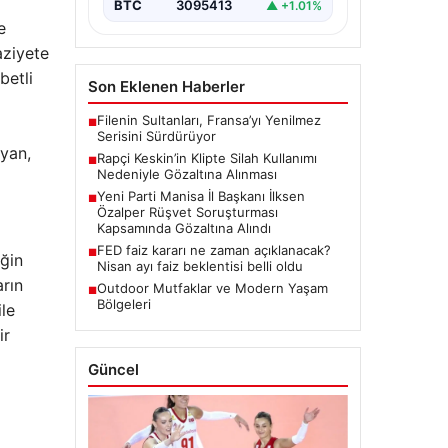
BTC
3095413
▲ +1.01%
e
aziyete
betli
Son Eklenen Haberler
Filenin Sultanları, Fransa’yı Yenilmez
■
Serisini Sürdürüyor
ayan,
Rapçi Keskin’in Klipte Silah Kullanımı
■
Nedeniyle Gözaltına Alınması
Yeni Parti Manisa İl Başkanı İlksen
■
Özalper Rüşvet Soruşturması
Kapsamında Gözaltına Alındı
FED faiz kararı ne zaman açıklanacak?
■
iğin
Nisan ayı faiz beklentisi belli oldu
arın
Outdoor Mutfaklar ve Modern Yaşam
■
Bölgeleri
ile
ir
Güncel