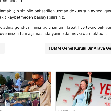
cih olacaktır.
ğlamak için siz bile bahsedilen uzman dokunuşun ayrıcalığını
vakit kaybetmeden başlayabilirsiniz.
k adına gereksiniminiz bulunan tüm kreatif ve teknolojik ya
üveninizin tüm aşamasında yanınızda mevki durmaktadır.
i
TBMM Genel Kurulu Bir Araya Ge
26
05/08/2026