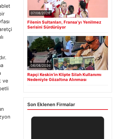
ablet
ir
07/08/2026
yfası
Filenin Sultanları, Fransa’yı Yenilmez
Serisini Sürdürüyor
retçi
lı
ır.
na
06/08/2026
a
Rapçi Keskin’in Klipte Silah Kullanımı
Nedeniyle Gözaltına Alınması
k ve
etli
Son Eklenen Firmalar
un
izyon