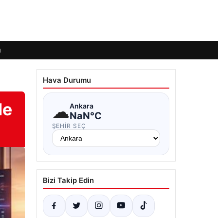
ı
Hava Durumu
le
☁
Ankara
NaN°C
ŞEHIR SEÇ
Bizi Takip Edin