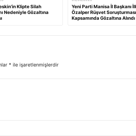
skin’in Klipte Silah
Yeni Parti Manisa İl Başkanı İ
mı Nedeniyle Gözaltına
Özalper Rüşvet Soruşturmas
ı
Kapsamında Gözaltına Alındı
nlar
*
ile işaretlenmişlerdir