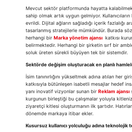
Mevcut sektör platformunda hayatta kalabilmek v
sahip olmak artık uygun gelmiyor. Kullanıcıları
evrildi. Dijital ağların sağladığı içerik fazlalığı
tasarlanmış stratejilerle mümkündür. Burada s
herhangi bir
Marka yönetim ajansı
katkısı kuru
belirmektedir. Herhangi bir şirketin sırf bir amb
soluk üreten sürekli büyüyen tek bir sistemdir.
Sektörde değişim oluşturacak en planlı hamlel
İsim tanınırlığını yükseltmek adına atılan her giri
katkısıyla bütünleşen isabetli mesajlar hedef i
yanı inovatif vizyonlar sunan bir
Reklam ajansı
ş
kurgunun birleştiği bu çalışmalar yoluyla kitlenizl
ziyaretçi kitlesi oluşturmanın ilk şartıdır. Hatı
dönemde markaya itibar ekler.
Kusursuz kullanıcı yolculuğu adına teknolojik 