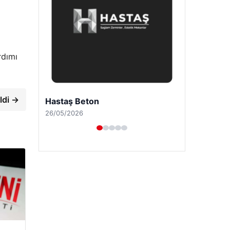
rdımı
ldi →
Enes Kaplan Avukatlık Bürosu
28/04/2026