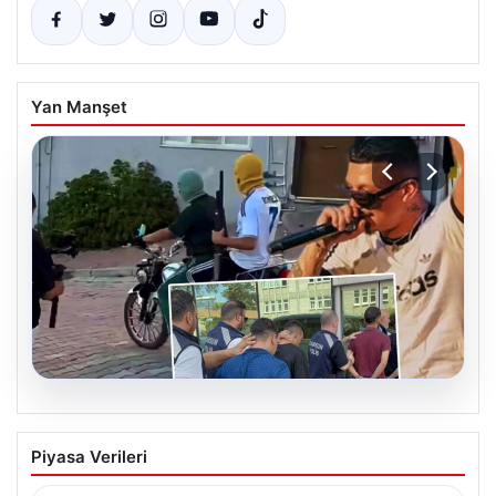
Yan Manşet
06.08.2026
Rapçi Keskin’in Klipte Silah Kullanımı
Piyasa Verileri
Nedeniyle Gözaltına Alınması
Sosyal medyada “Keskin” takma adıyla tanınan ünlü