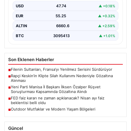
rapçi Yüşa Keskin, son yaptığı müzik klibinde…
USD
47.74
▲ +0.18%
EUR
55.25
▲ +0.32%
ALTIN
6660.6
▲ +2.59%
BTC
3095413
▲ +1.01%
Son Eklenen Haberler
Filenin Sultanları, Fransa’yı Yenilmez Serisini Sürdürüyor
■
Rapçi Keskin’in Klipte Silah Kullanımı Nedeniyle Gözaltına
■
Alınması
Yeni Parti Manisa İl Başkanı İlksen Özalper Rüşvet
■
Soruşturması Kapsamında Gözaltına Alındı
FED faiz kararı ne zaman açıklanacak? Nisan ayı faiz
■
beklentisi belli oldu
Outdoor Mutfaklar ve Modern Yaşam Bölgeleri
■
Güncel