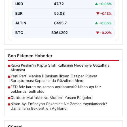
USD
47.72
▲ +0.05%
Manisa’da devam eden rüşvet soruşturması önemli bir
gelişmeyle genişledi. Yeni Parti Manisa İl Başkanı…
EUR
55.08
▼ -0.13%
ALTIN
6495.7
▲ +0.05%
BTC
3064292
▼ -0.22%
Son Eklenen Haberler
Rapçi Keskin’in Klipte Silah Kullanımı Nedeniyle Gözaltına
■
Alınması
Yeni Parti Manisa İl Başkanı İlksen Özalper Rüşvet
■
Soruşturması Kapsamında Gözaltına Alındı
FED faiz kararı ne zaman açıklanacak? Nisan ayı faiz
■
beklentisi belli oldu
Outdoor Mutfaklar ve Modern Yaşam Bölgeleri
■
Nisan Ayı Enflasyon Rakamları Ne Zaman Yayınlanacak?
■
Uzmanların Beklentileri Açıklandı
Güncel