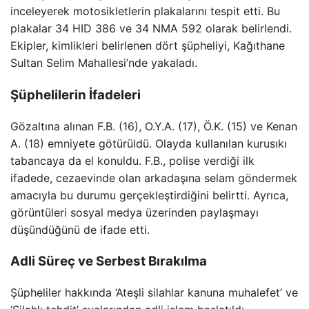
inceleyerek motosikletlerin plakalarını tespit etti. Bu
plakalar 34 HID 386 ve 34 NMA 592 olarak belirlendi.
Ekipler, kimlikleri belirlenen dört şüpheliyi, Kağıthane
Sultan Selim Mahallesi’nde yakaladı.
Şüphelilerin İfadeleri
Gözaltına alınan F.B. (16), O.Y.A. (17), Ö.K. (15) ve Kenan
A. (18) emniyete götürüldü. Olayda kullanılan kurusıkı
tabancaya da el konuldu. F.B., polise verdiği ilk
ifadede, cezaevinde olan arkadaşına selam göndermek
amacıyla bu durumu gerçekleştirdiğini belirtti. Ayrıca,
görüntüleri sosyal medya üzerinden paylaşmayı
düşündüğünü de ifade etti.
Adli Süreç ve Serbest Bırakılma
Şüpheliler hakkında ‘Ateşli silahlar kanuna muhalefet’ ve