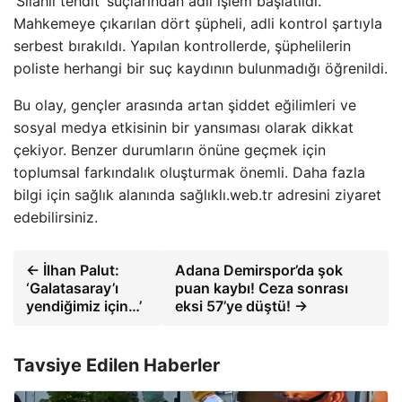
‘Silahlı tehdit’ suçlarından adli işlem başlatıldı.
Mahkemeye çıkarılan dört şüpheli, adli kontrol şartıyla
serbest bırakıldı. Yapılan kontrollerde, şüphelilerin
poliste herhangi bir suç kaydının bulunmadığı öğrenildi.
Bu olay, gençler arasında artan şiddet eğilimleri ve
sosyal medya etkisinin bir yansıması olarak dikkat
çekiyor. Benzer durumların önüne geçmek için
toplumsal farkındalık oluşturmak önemli. Daha fazla
bilgi için sağlık alanında sağlıklı.web.tr adresini ziyaret
edebilirsiniz.
← İlhan Palut:
Adana Demirspor’da şok
‘Galatasaray’ı
puan kaybı! Ceza sonrası
yendiğimiz için…’
eksi 57’ye düştü! →
Tavsiye Edilen Haberler