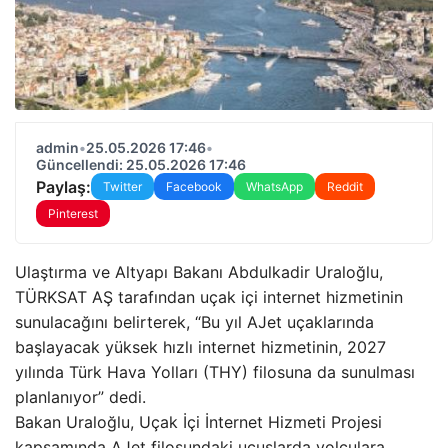
admin
•
25.05.2026 17:46
•
Güncellendi: 25.05.2026 17:46
Paylaş:
Twitter
Facebook
WhatsApp
Reddit
Pinterest
Ulaştırma ve Altyapı Bakanı Abdulkadir Uraloğlu,
TÜRKSAT AŞ tarafından uçak içi internet hizmetinin
sunulacağını belirterek, “Bu yıl AJet uçaklarında
başlayacak yüksek hızlı internet hizmetinin, 2027
yılında Türk Hava Yolları (THY) filosuna da sunulması
planlanıyor” dedi.
Bakan Uraloğlu, Uçak İçi İnternet Hizmeti Projesi
kapsamında AJet filosundaki uçuşlarda yolculara