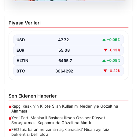
05.08.2026
Yeni Parti Manisa İl Başkanı İlksen
Piyasa Verileri
Özalper Rüşvet Soruşturması
Kapsamında Gözaltına Alındı
USD
47.72
▲ +0.05%
Manisa’da devam eden rüşvet soruşturması önemli bir
gelişmeyle genişledi. Yeni Parti Manisa İl Başkanı…
EUR
55.08
▼ -0.13%
ALTIN
6495.7
▲ +0.05%
BTC
3064292
▼ -0.22%
Son Eklenen Haberler
Rapçi Keskin’in Klipte Silah Kullanımı Nedeniyle Gözaltına
■
Alınması
Yeni Parti Manisa İl Başkanı İlksen Özalper Rüşvet
■
Soruşturması Kapsamında Gözaltına Alındı
FED faiz kararı ne zaman açıklanacak? Nisan ayı faiz
■
beklentisi belli oldu