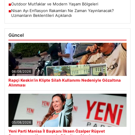
Outdoor Mutfaklar ve Modern Yaşam Bölgeleri
■
Nisan Ayı Enflasyon Rakamları Ne Zaman Yayınlanacak?
■
Uzmanların Beklentileri Açıklandı
Güncel
06/08/2026
Rapçi Keskin’in Klipte Silah Kullanımı Nedeniyle Gözaltına
Alınması
05/08/2026
Yeni Parti Manisa İl Başkanı İlksen Özalper Rüşvet