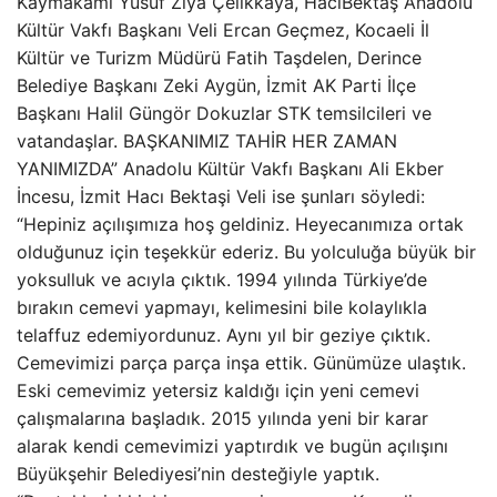
Kaymakamı Yusuf Ziya Çelikkaya, HacıBektaş Anadolu
Kültür Vakfı Başkanı Veli Ercan Geçmez, Kocaeli İl
Kültür ve Turizm Müdürü Fatih Taşdelen, Derince
Belediye Başkanı Zeki Aygün, İzmit AK Parti İlçe
Başkanı Halil Güngör Dokuzlar STK temsilcileri ve
vatandaşlar. BAŞKANIMIZ TAHİR HER ZAMAN
YANIMIZDA” Anadolu Kültür Vakfı Başkanı Ali Ekber
İncesu, İzmit Hacı Bektaşi Veli ise şunları söyledi:
“Hepiniz açılışımıza hoş geldiniz. Heyecanımıza ortak
olduğunuz için teşekkür ederiz. Bu yolculuğa büyük bir
yoksulluk ve acıyla çıktık. 1994 yılında Türkiye’de
bırakın cemevi yapmayı, kelimesini bile kolaylıkla
telaffuz edemiyordunuz. Aynı yıl bir geziye çıktık.
Cemevimizi parça parça inşa ettik. Günümüze ulaştık.
Eski cemevimiz yetersiz kaldığı için yeni cemevi
çalışmalarına başladık. 2015 yılında yeni bir karar
alarak kendi cemevimizi yaptırdık ve bugün açılışını
Büyükşehir Belediyesi’nin desteğiyle yaptık.