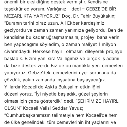
önemli bir eksikliğine destek vermiştir. Kendisine
teşekkür ediyorum. Varlığınız – dedi – GEBZE’DE BİR
MEZARLIKTA YAPIYORUZ” Doç. Dr. Tahir Büyükakın;
“Buranın tarihi biraz uzun. Ali Ekber kardeşimiz
geziyordu ve zaman zaman yanımıza geliyordu. Ben de
kendisine bu kadar uğraşmamasını, projeyi bana verin
ben yapacağımı söyledim, o zaman maliyet 1 milyon
civarındaydı. Herkese hayırlı olmasını dileyerek projeye
başladık. Bizim yanı sıra Valiliğimiz ve birçok iş adamı
da bize destek verdi. Biz de bu mantıkla yeni cemevleri
yapıyoruz, Gebze’deki cemevlerinin yer sorununu da
çözdük, yakın zamanda inşaatına başlayacağız.
Yıllardır Kocaeli’de Aşkta Buluşalım etkinliğini
düzenliyoruz. “İyi niyetle başladık, güzel şeylerin
olması için çaba gösterdik” dedi. “ŞEHRİMİZE HAYIRLI
OLSUN” Kocaeli Valisi Seddar Yavuz;
“Cumhurbaşkanımızın talimatıyla hem Kocaeli’de hem
de ülke genelindeki tüm cemevlerinin ihtiyaçlarını ve