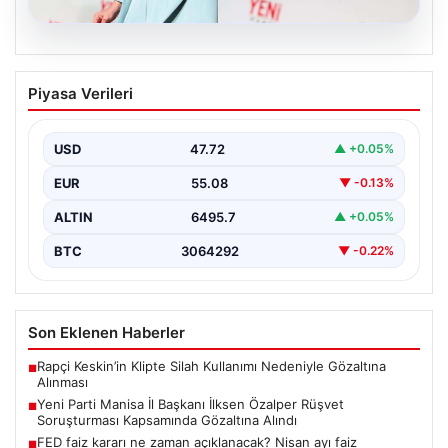
05.08.2026
Yeni Parti Manisa İl Başkanı İlksen
Piyasa Verileri
Özalper Rüşvet Soruşturması
Kapsamında Gözaltına Alındı
USD
47.72
▲ +0.05%
Manisa’da devam eden rüşvet soruşturması önemli bir
gelişmeyle genişledi. Yeni Parti Manisa İl Başkanı…
EUR
55.08
▼ -0.13%
ALTIN
6495.7
▲ +0.05%
BTC
3064292
▼ -0.22%
Son Eklenen Haberler
Rapçi Keskin’in Klipte Silah Kullanımı Nedeniyle Gözaltına
■
Alınması
Yeni Parti Manisa İl Başkanı İlksen Özalper Rüşvet
■
Soruşturması Kapsamında Gözaltına Alındı
FED faiz kararı ne zaman açıklanacak? Nisan ayı faiz
■