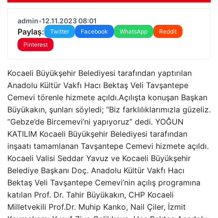
admin
•
12.11.2023 08:01
Paylaş:
Twitter
Facebook
WhatsApp
Reddit
Pinterest
Kocaeli Büyükşehir Belediyesi tarafından yaptırılan
Anadolu Kültür Vakfı Hacı Bektaş Veli Tavşantepe
Cemevi törenle hizmete açıldı.Açılışta konuşan Başkan
Büyükakın, şunları söyledi; “Biz farklılıklarımızla güzeliz.
“Gebze’de Bircemevi’ni yapıyoruz” dedi. YOĞUN
KATILIM Kocaeli Büyükşehir Belediyesi tarafından
inşaatı tamamlanan Tavşantepe Cemevi hizmete açıldı.
Kocaeli Valisi Seddar Yavuz ve Kocaeli Büyükşehir
Belediye Başkanı Doç. Anadolu Kültür Vakfı Hacı
Bektaş Veli Tavşantepe Cemevi’nin açılış programına
katılan Prof. Dr. Tahir Büyükakın, CHP Kocaeli
Milletvekili Prof.Dr. Muhip Kanko, Nail Çiler, İzmit