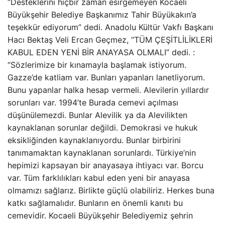
“Desteklerini hiçbir zaman esirgemeyen Kocaeli
Büyükşehir Belediye Başkanımız Tahir Büyükakın’a
teşekkür ediyorum” dedi. Anadolu Kültür Vakfı Başkanı
Hacı Bektaş Veli Ercan Geçmez, “TÜM ÇEŞİTLİLİKLERİ
KABUL EDEN YENİ BİR ANAYASA OLMALI” dedi. :
“Sözlerimize bir kınamayla başlamak istiyorum.
Gazze’de katliam var. Bunları yapanları lanetliyorum.
Bunu yapanlar halka hesap vermeli. Alevilerin yıllardır
sorunları var. 1994’te Burada cemevi açılması
düşünülemezdi. Bunlar Alevilik ya da Alevilikten
kaynaklanan sorunlar değildi. Demokrasi ve hukuk
eksikliğinden kaynaklanıyordu. Bunlar birbirini
tanımamaktan kaynaklanan sorunlardı. Türkiye’nin
hepimizi kapsayan bir anayasaya ihtiyacı var. Borcu
var. Tüm farklılıkları kabul eden yeni bir anayasa
olmamızı sağlarız. Birlikte güçlü olabiliriz. Herkes buna
katkı sağlamalıdır. Bunların en önemli kanıtı bu
cemevidir. Kocaeli Büyükşehir Belediyemiz şehrin