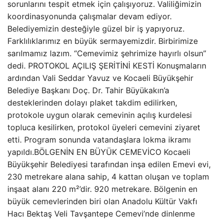
sorunlarını tespit etmek için çalışıyoruz. Valiliğimizin
koordinasyonunda çalışmalar devam ediyor.
Belediyemizin desteğiyle güzel bir iş yapıyoruz.
Farklılıklarımız en büyük sermayemizdir. Birbirimize
sarılmamız lazım. “Cemevimiz şehrimize hayırlı olsun”
dedi. PROTOKOL AÇILIŞ ŞERİTİNİ KESTİ Konuşmaların
ardından Vali Seddar Yavuz ve Kocaeli Büyükşehir
Belediye Başkanı Doç. Dr. Tahir Büyükakın’a
desteklerinden dolayı plaket takdim edilirken,
protokole uygun olarak cemevinin açılış kurdelesi
topluca kesilirken, protokol üyeleri cemevini ziyaret
etti. Program sonunda vatandaşlara lokma ikramı
yapıldı.BÖLGENİN EN BÜYÜK CEMEVİCO Kocaeli
Büyükşehir Belediyesi tarafından inşa edilen Emevi evi,
230 metrekare alana sahip, 4 kattan oluşan ve toplam
inşaat alanı 220 m²’dir. 920 metrekare. Bölgenin en
büyük cemevlerinden biri olan Anadolu Kültür Vakfı
Hacı Bektaş Veli Tavşantepe Cemevi’nde dinlenme