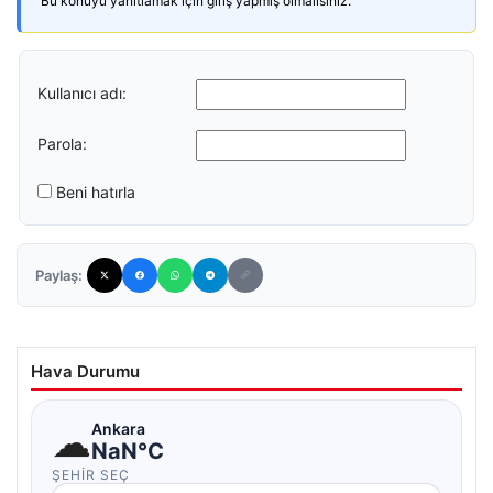
Bu konuyu yanıtlamak için giriş yapmış olmalısınız.
Kullanıcı adı:
Parola:
Beni hatırla
Paylaş:
Hava Durumu
☁
Ankara
NaN°C
ŞEHIR SEÇ