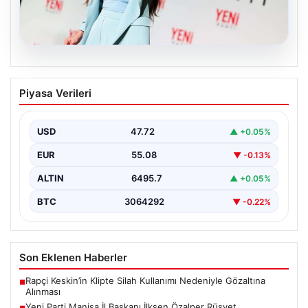
05.08.2026
Yeni Parti Manisa İl Başkanı İlksen
Piyasa Verileri
Özalper Rüşvet Soruşturması
Kapsamında Gözaltına Alındı
USD
47.72
▲ +0.05%
Manisa'da devam eden rüşvet soruşturması önemli bir
gelişmeyle genişledi. Yeni Parti Manisa İl Başkanı…
EUR
55.08
▼ -0.13%
ALTIN
6495.7
▲ +0.05%
BTC
3064292
▼ -0.22%
Son Eklenen Haberler
Rapçi Keskin’in Klipte Silah Kullanımı Nedeniyle Gözaltına
■
Alınması
Yeni Parti Manisa İl Başkanı İlksen Özalper Rüşvet