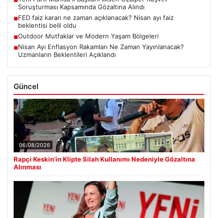
■
Soruşturması Kapsamında Gözaltına Alındı
FED faiz kararı ne zaman açıklanacak? Nisan ayı faiz
■
beklentisi belli oldu
Outdoor Mutfaklar ve Modern Yaşam Bölgeleri
■
Nisan Ayı Enflasyon Rakamları Ne Zaman Yayınlanacak?
■
Uzmanların Beklentileri Açıklandı
Güncel
06/08/2026
Rapçi Keskin’in Klipte Silah Kullanımı Nedeniyle Gözaltına
Alınması