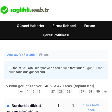
Güncel Haberler
Firma Rehberi
Forum
Çerez Politikası
Ana sayfa
›
Forumlar
›
Finans
Bu forum 871 konu içeriyor ve en son
admin
tarafından
1 gün 10 saat
önce
tarihinde güncellendi.
15 konu görüntüleniyor - 406 ile 420 arası (toplam 871)
←
1
2
3
27
28
29
57
58
59
→
…
…
Burdur’da dikkat
1
1
1 ay 2 hafta
önce
çeken görüntüler