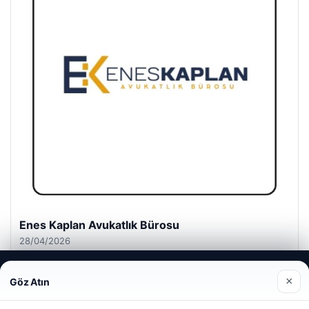
Enes Kaplan Avukatlık Bürosu
28/04/2026
Web sitemizi nasıl kullandığınızı daha iyi anlayabilmek,
×
Göz Atın
deneyiminizi kişiselleştirmek ve geliştirmek amacıyla çerezler
kullanıyoruz.
Çerez Politikamız