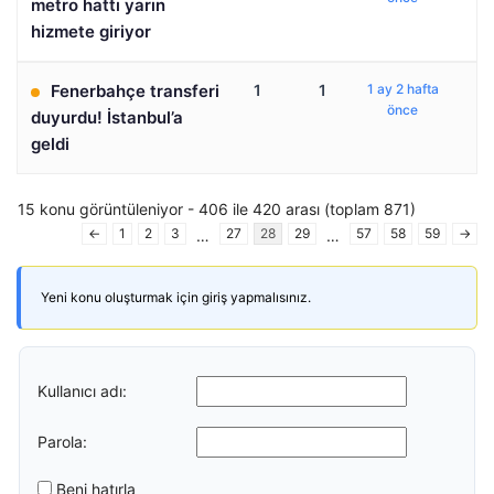
metro hattı yarın
hizmete giriyor
Fenerbahçe transferi
1
1
1 ay 2 hafta
önce
duyurdu! İstanbul’a
geldi
15 konu görüntüleniyor - 406 ile 420 arası (toplam 871)
←
1
2
3
27
28
29
57
58
59
→
…
…
Yeni konu oluşturmak için giriş yapmalısınız.
Kullanıcı adı:
Parola:
Beni hatırla