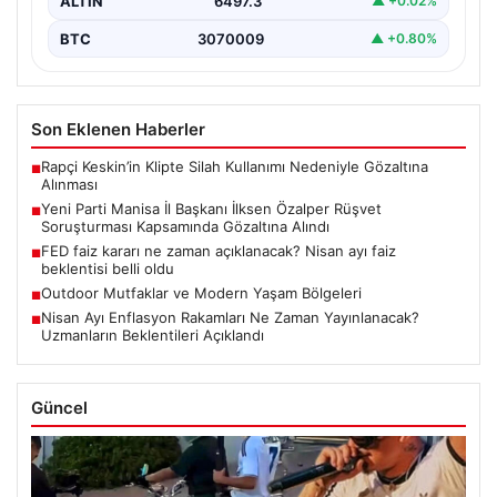
ALTIN
6497.3
▲ +0.02%
BTC
3070009
▲ +0.80%
Son Eklenen Haberler
Rapçi Keskin’in Klipte Silah Kullanımı Nedeniyle Gözaltına
■
Alınması
Yeni Parti Manisa İl Başkanı İlksen Özalper Rüşvet
■
Soruşturması Kapsamında Gözaltına Alındı
FED faiz kararı ne zaman açıklanacak? Nisan ayı faiz
■
beklentisi belli oldu
Outdoor Mutfaklar ve Modern Yaşam Bölgeleri
■
Nisan Ayı Enflasyon Rakamları Ne Zaman Yayınlanacak?
■
Uzmanların Beklentileri Açıklandı
Güncel