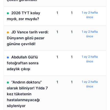
2026 TYT kolay
1
1
1 ay 2 hafta
önce
mıydı, zor muydu?
JD Vance tarih verdi:
1
1
1 ay 2 hafta
önce
Dünyanın gözü pazar
gününe çevrildi!
Abdullah Gül’lü
1
1
1 ay 2 hafta
önce
fotoğraftan sonra
adaylık çıkışı
“Andırın doktoru”
1
1
1 ay 2 hafta
önce
olarak biliniyor! Yılda 7
kez tüketenin
hastalanmayacağı
söyleniyor