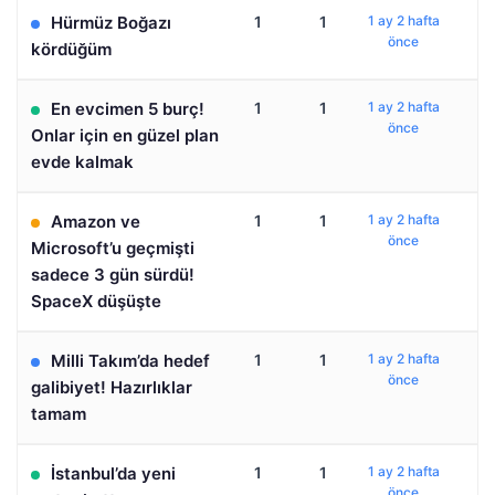
Hürmüz Boğazı
1
1
1 ay 2 hafta
önce
kördüğüm
En evcimen 5 burç!
1
1
1 ay 2 hafta
önce
Onlar için en güzel plan
evde kalmak
Amazon ve
1
1
1 ay 2 hafta
önce
Microsoft’u geçmişti
sadece 3 gün sürdü!
SpaceX düşüşte
Milli Takım’da hedef
1
1
1 ay 2 hafta
önce
galibiyet! Hazırlıklar
tamam
İstanbul’da yeni
1
1
1 ay 2 hafta
önce