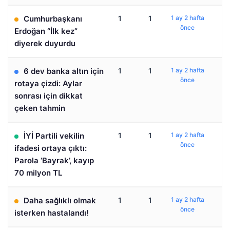
Cumhurbaşkanı
1
1
1 ay 2 hafta
önce
Erdoğan “İlk kez”
diyerek duyurdu
6 dev banka altın için
1
1
1 ay 2 hafta
önce
rotaya çizdi: Aylar
sonrası için dikkat
çeken tahmin
İYİ Partili vekilin
1
1
1 ay 2 hafta
önce
ifadesi ortaya çıktı:
Parola ‘Bayrak’, kayıp
70 milyon TL
Daha sağlıklı olmak
1
1
1 ay 2 hafta
önce
isterken hastalandı!