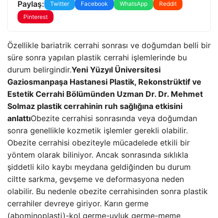
Paylaş:
Twitter
Facebook
WhatsApp
Reddit
Pinterest
Özellikle bariatrik cerrahi sonrası ve doğumdan belli bir
süre sonra yapılan plastik cerrahi işlemlerinde bu
durum belirgindir.
Yeni Yüzyıl Üniversitesi
Gaziosmanpaşa Hastanesi Plastik, Rekonstrüktif ve
Estetik Cerrahi Bölümünden Uzman Dr. Dr. Mehmet
Solmaz plastik cerrahinin ruh sağlığına etkisini
anlattı
Obezite cerrahisi sonrasında veya doğumdan
sonra genellikle kozmetik işlemler gerekli olabilir.
Obezite cerrahisi obeziteyle mücadelede etkili bir
yöntem olarak biliniyor. Ancak sonrasında sıklıkla
şiddetli kilo kaybı meydana geldiğinden bu durum
ciltte sarkma, gevşeme ve deformasyona neden
olabilir. Bu nedenle obezite cerrahisinden sonra plastik
cerrahiler devreye giriyor. Karın germe
(abominoplasti)-kol germe-uyluk germe-meme