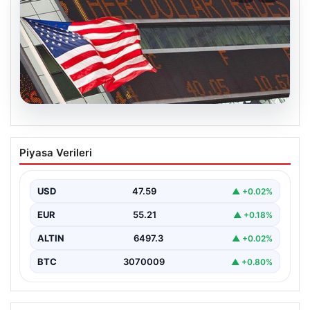
05.08.2026
FED faiz kararı ne zaman açıklanacak?
Piyasa Verileri
Nisan ayı faiz beklentisi belli oldu
USD
47.59
▲ +0.02%
EUR
55.21
▲ +0.18%
ALTIN
6497.3
▲ +0.02%
BTC
3070009
▲ +0.80%