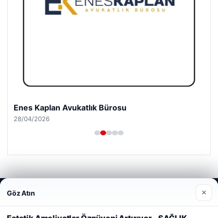
Enes Kaplan Avukatlık Bürosu
28/04/2026
Web sitemizi nasıl kullandığınızı daha iyi anlayabilmek,
×
Göz Atın
© 2026 Sağlık Haberleri
deneyiminizi kişiselleştirmek ve geliştirmek amacıyla çerezler
kullanıyoruz.
Çerez Politikamız
etcio