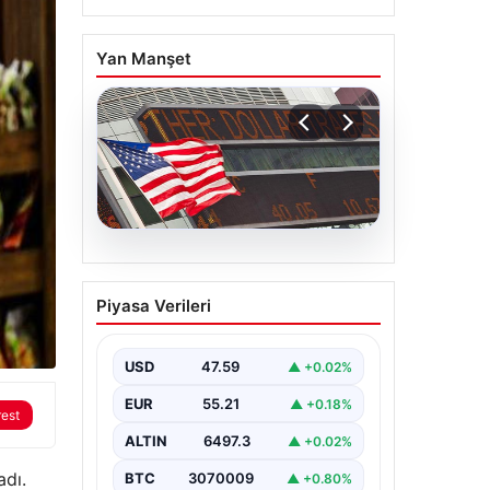
Yan Manşet
05.08.2026
FED faiz kararı ne zaman
Piyasa Verileri
açıklanacak? Nisan ayı
faiz beklentisi belli oldu
USD
47.59
▲ +0.02%
EUR
55.21
▲ +0.18%
rest
ALTIN
6497.3
▲ +0.02%
adı.
BTC
3070009
▲ +0.80%