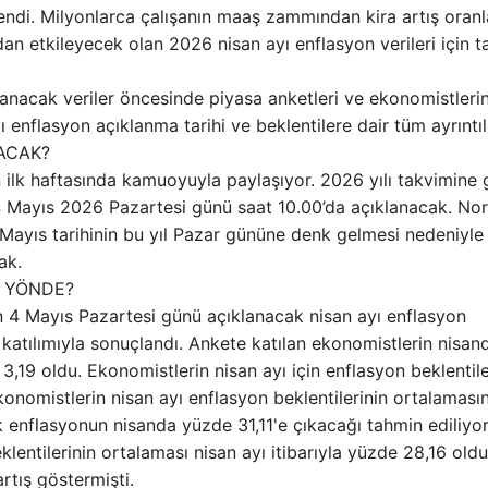
tlendi. Milyonlarca çalışanın maaş zammından kira artış oranl
an etkileyecek olan 2026 nisan ayı enflasyon verileri için ta
lanacak veriler öncesinde piyasa anketleri ve ekonomistleri
ı enflasyon açıklanma tarihi ve beklentilere dair tüm ayrıntıl
ACAK?
ın ilk haftasında kamuoyuyla paylaşıyor. 2026 yılı takvimine
i, 4 Mayıs 2026 Pazartesi günü saat 10.00’da açıklanacak. No
3 Mayıs tarihinin bu yıl Pazar gününe denk gelmesi nedeniyle
ak.
E YÖNDE?
an 4 Mayıs Pazartesi günü açıklanacak nisan ayı enflasyon
n katılımıyla sonuçlandı. Ankete katılan ekonomistlerin nisan
3,19 oldu. Ekonomistlerin nisan ayı için enflasyon beklentile
konomistlerin nisan ayı enflasyon beklentilerinin ortalaması
k enflasyonun nisanda yüzde 31,11'e çıkacağı tahmin ediliyor
entilerinin ortalaması nisan ayı itibarıyla yüzde 28,16 oldu
rtış göstermişti.