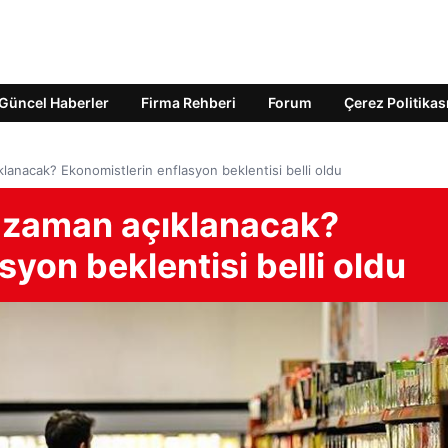
Güncel Haberler
Firma Rehberi
Forum
Çerez Politikas
klanacak? Ekonomistlerin enflasyon beklentisi belli oldu
e zaman açıklanacak?
syon beklentisi belli oldu