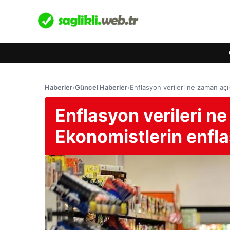
Haberler
›
Güncel Haberler
›
Enflasyon verileri ne zaman açı
Enflasyon verileri n
Ekonomistlerin enfla