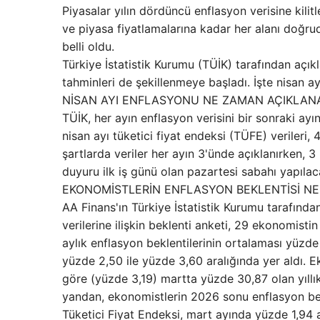
Piyasalar yılın dördüncü enflasyon verisine kili
ve piyasa fiyatlamalarına kadar her alanı doğrud
belli oldu.
Türkiye İstatistik Kurumu (TÜİK) tarafından açık
tahminleri de şekillenmeye başladı. İşte nisan ay
NİSAN AYI ENFLASYONU NE ZAMAN AÇIKLAN
TÜİK, her ayın enflasyon verisini bir sonraki ay
nisan ayı tüketici fiyat endeksi (TÜFE) veriler
şartlarda veriler her ayın 3'ünde açıklanırken, 
duyuru ilk iş günü olan pazartesi sabahı yapılac
EKONOMİSTLERİN ENFLASYON BEKLENTİSİ N
AA Finans'ın Türkiye İstatistik Kurumu tarafınd
verilerine ilişkin beklenti anketi, 29 ekonomisti
aylık enflasyon beklentilerinin ortalaması yüzde 
yüzde 2,50 ile yüzde 3,60 aralığında yer aldı. E
göre (yüzde 3,19) martta yüzde 30,87 olan yıllı
yandan, ekonomistlerin 2026 sonu enflasyon bekl
Tüketici Fiyat Endeksi, mart ayında yüzde 1,94 a