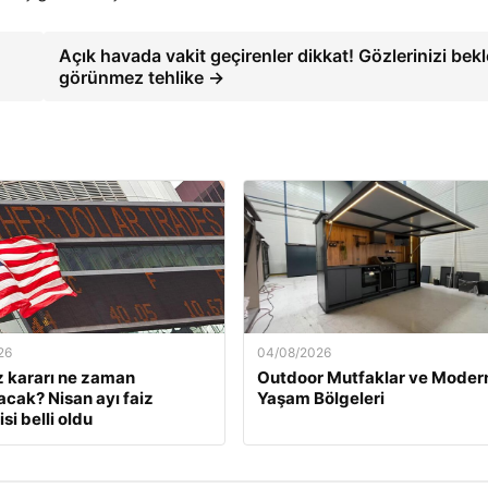
Açık havada vakit geçirenler dikkat! Gözlerinizi bek
görünmez tehlike →
26
04/08/2026
z kararı ne zaman
Outdoor Mutfaklar ve Moder
acak? Nisan ayı faiz
Yaşam Bölgeleri
si belli oldu