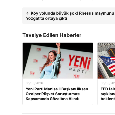
← Köy yolunda büyük şok! Rhesus maymunu
Yozgat’ta ortaya çıktı
Tavsiye Edilen Haberler
05/08/2026
05/08/20
Yeni Parti Manisa İl Başkanı İlksen
FED fai
Özalper Rüşvet Soruşturması
açıklan
Kapsamında Gözaltına Alındı
beklenti