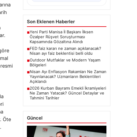
arına
rih
Son Eklenen Haberler
n
Yeni Parti Manisa İl Başkanı İlksen
■
ar.
Özalper Rüşvet Soruşturması
Kapsamında Gözaltına Alındı
FED faiz kararı ne zaman açıklanacak?
■
 göre
Nisan ayı faiz beklentisi belli oldu
rmal
Outdoor Mutfaklar ve Modern Yaşam
■
Bölgeleri
 resmi
Nisan Ayı Enflasyon Rakamları Ne Zaman
■
Yayınlanacak? Uzmanların Beklentileri
Açıklandı
2026 Kurban Bayramı Emekli İkramiyeleri
■
Ne Zaman Yatacak? Güncel Detaylar ve
da
Tahmini Tarihler
ri
na
Güncel
. Öte
.