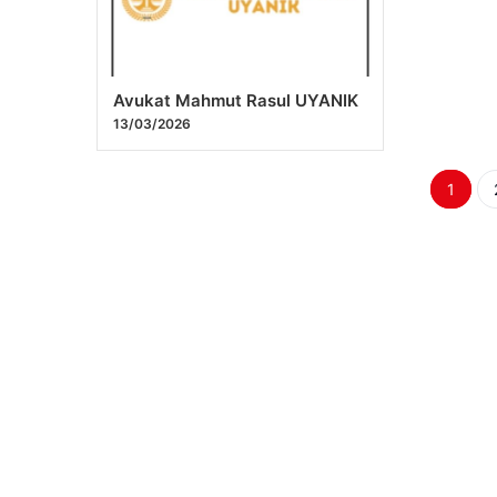
Avukat Mahmut Rasul UYANIK
13/03/2026
Yazı
1
sayf