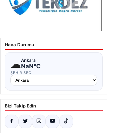
kdez Kurumsal
.02.2026 14:14
Hava Durumu
☁
Ankara
NaN°C
ŞEHIR SEÇ
Bizi Takip Edin