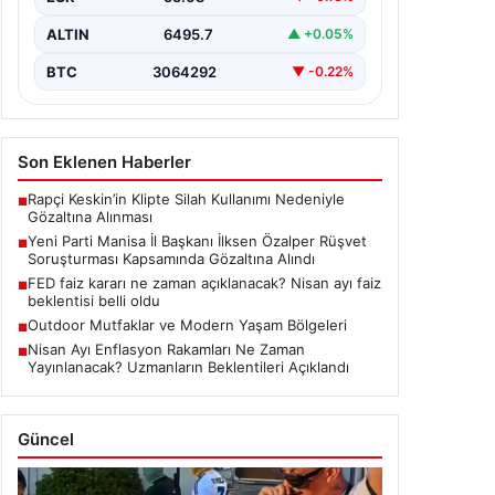
önemli bir gelişmeyle genişledi. Yeni Parti
Manisa İl Başkanı…
ALTIN
6495.7
▲ +0.05%
BTC
3064292
▼ -0.22%
Son Eklenen Haberler
Rapçi Keskin’in Klipte Silah Kullanımı Nedeniyle
■
Gözaltına Alınması
Yeni Parti Manisa İl Başkanı İlksen Özalper Rüşvet
■
Soruşturması Kapsamında Gözaltına Alındı
FED faiz kararı ne zaman açıklanacak? Nisan ayı faiz
■
beklentisi belli oldu
Outdoor Mutfaklar ve Modern Yaşam Bölgeleri
■
Nisan Ayı Enflasyon Rakamları Ne Zaman
■
Yayınlanacak? Uzmanların Beklentileri Açıklandı
Güncel