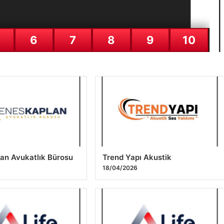
6
7
8
9
10
Te
10
an Avukatlık Bürosu
Trend Yapı Akustik
6
18/04/2026