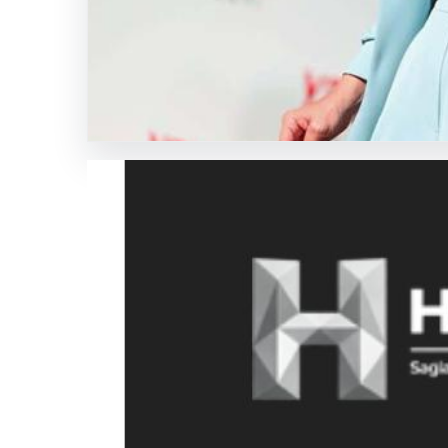
Enes
Kaplan
Avukatlık
Bürosu
SICAK HABER
GÜNCEL HABERLER
0 YORUM
05.08.2026
Yeni Parti Manisa İl Ba
Kapsamında Gözaltına A
Manisa’da devam eden rüşvet soruşturması önemli bi
Büyükşehir…