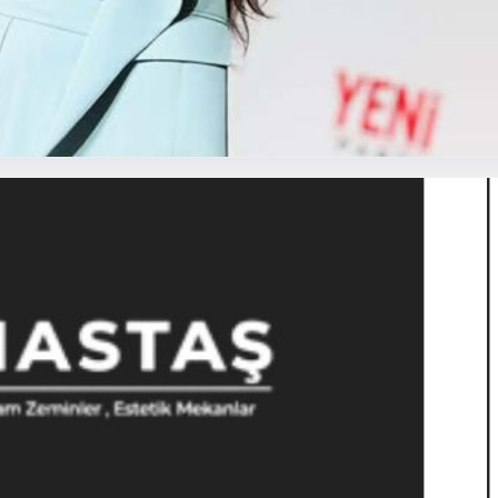
şkanı İlksen Özalper Rüşvet Soru
lındı
r gelişmeyle genişledi. Yeni Parti Manisa İl Başkanı İlksen Özalper,
Fe
10