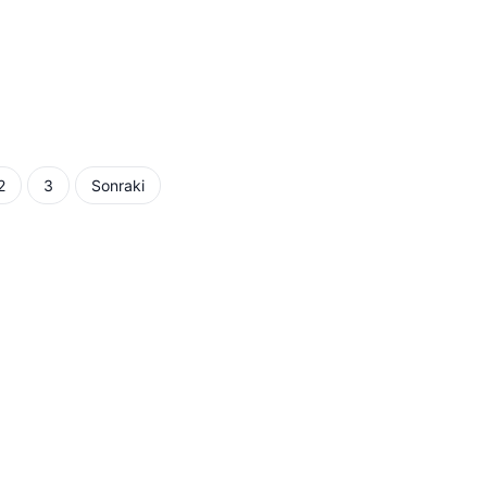
2
3
Sonraki
alaması