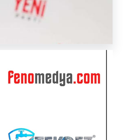
şturması
 Manisa
no Medya
.03.2026 15:54