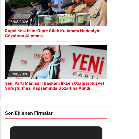
06/08/2026
Rapçi Keskin’in Klipte Silah Kullanımı Nedeniyle
Gözaltına Alınması
05/08/2026
Yeni Parti Manisa İl Başkanı İlksen Özalper Rüşvet
Soruşturması Kapsamında Gözaltına Alındı
Son Eklenen Firmalar