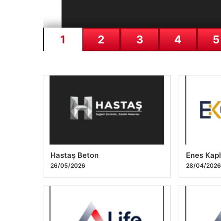
1
2
3
4
5
Hastaş Beton
Enes Kapl
26/05/2026
28/04/202