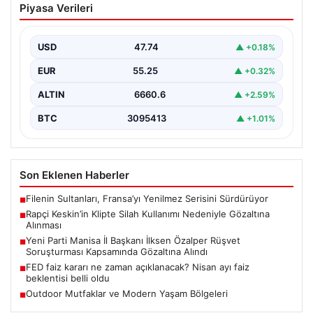
Piyasa Verileri
Nedeniyle Gözaltına Alınması
Sosyal medyada “Keskin” takma adıyla tanınan ünlü
rapçi Yüşa Keskin, son yaptığı müzik klibinde…
USD
47.74
▲ +0.18%
EUR
55.25
▲ +0.32%
ALTIN
6660.6
▲ +2.59%
BTC
3095413
▲ +1.01%
Son Eklenen Haberler
Filenin Sultanları, Fransa’yı Yenilmez Serisini Sürdürüyor
■
Rapçi Keskin’in Klipte Silah Kullanımı Nedeniyle Gözaltına
■
Alınması
Yeni Parti Manisa İl Başkanı İlksen Özalper Rüşvet
■
Soruşturması Kapsamında Gözaltına Alındı
FED faiz kararı ne zaman açıklanacak? Nisan ayı faiz
■
beklentisi belli oldu
Outdoor Mutfaklar ve Modern Yaşam Bölgeleri
■