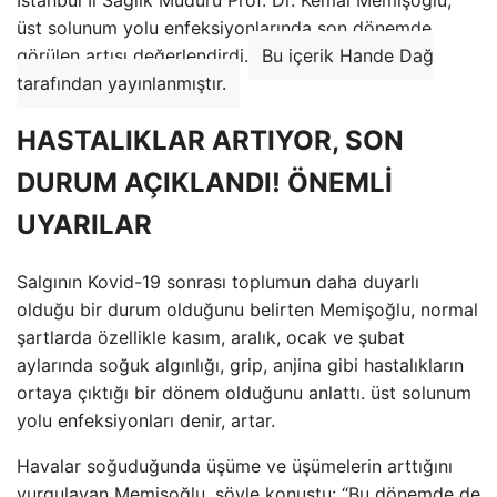
İstanbul İl Sağlık Müdürü Prof. Dr. Kemal Memişoğlu,
üst solunum yolu enfeksiyonlarında son dönemde
görülen artışı değerlendirdi.
Bu içerik Hande Dağ
tarafından yayınlanmıştır.
HASTALIKLAR ARTIYOR, SON
DURUM AÇIKLANDI! ÖNEMLİ
UYARILAR
Salgının Kovid-19 sonrası toplumun daha duyarlı
olduğu bir durum olduğunu belirten Memişoğlu, normal
şartlarda özellikle kasım, aralık, ocak ve şubat
aylarında soğuk algınlığı, grip, anjina gibi hastalıkların
ortaya çıktığı bir dönem olduğunu anlattı. üst solunum
yolu enfeksiyonları denir, artar.
Havalar soğuduğunda üşüme ve üşümelerin arttığını
vurgulayan Memişoğlu, şöyle konuştu: “Bu dönemde de