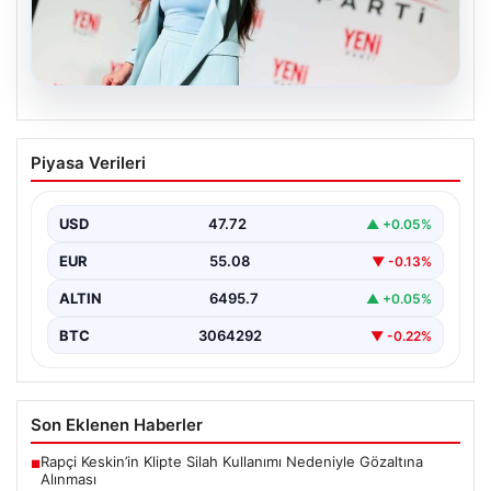
05.08.2026
Yeni Parti Manisa İl Başkanı İlksen
Piyasa Verileri
Özalper Rüşvet Soruşturması
Kapsamında Gözaltına Alındı
USD
47.72
▲ +0.05%
Manisa’da devam eden rüşvet soruşturması önemli bir
gelişmeyle genişledi. Yeni Parti Manisa İl Başkanı…
EUR
55.08
▼ -0.13%
ALTIN
6495.7
▲ +0.05%
BTC
3064292
▼ -0.22%
Son Eklenen Haberler
Rapçi Keskin’in Klipte Silah Kullanımı Nedeniyle Gözaltına
■
Alınması