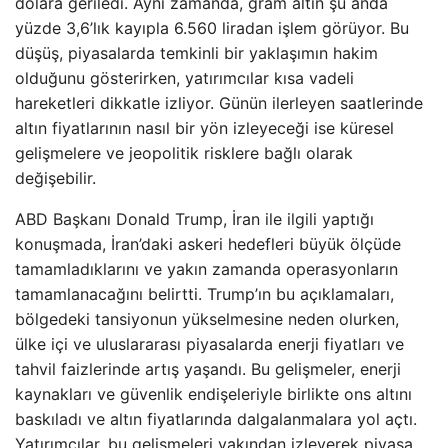
dolara geriledi. Aynı zamanda, gram altın şu anda
yüzde 3,6’lık kayıpla 6.560 liradan işlem görüyor. Bu
düşüş, piyasalarda temkinli bir yaklaşımın hakim
olduğunu gösterirken, yatırımcılar kısa vadeli
hareketleri dikkatle izliyor. Günün ilerleyen saatlerinde
altın fiyatlarının nasıl bir yön izleyeceği ise küresel
gelişmelere ve jeopolitik risklere bağlı olarak
değişebilir.
ABD Başkanı Donald Trump, İran ile ilgili yaptığı
konuşmada, İran’daki askeri hedefleri büyük ölçüde
tamamladıklarını ve yakın zamanda operasyonların
tamamlanacağını belirtti. Trump’ın bu açıklamaları,
bölgedeki tansiyonun yükselmesine neden olurken,
ülke içi ve uluslararası piyasalarda enerji fiyatları ve
tahvil faizlerinde artış yaşandı. Bu gelişmeler, enerji
kaynakları ve güvenlik endişeleriyle birlikte ons altını
baskıladı ve altın fiyatlarında dalgalanmalara yol açtı.
Yatırımcılar, bu gelişmeleri yakından izleyerek piyasa