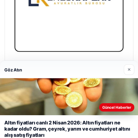
Enes Kaplan Avukatlık Bürosu
×
Göz Atın
28/04/2026
Güncel Haberler
Web sitemizi nasıl kullandığınızı daha iyi anlayabilmek,
© 2026 Sağlık Haberleri
Altın fiyatları canlı 2 Nisan 2026: Altın fiyatları ne
deneyiminizi kişiselleştirmek ve geliştirmek amacıyla çerezler
kadar oldu? Gram, çeyrek, yarım ve cumhuriyet altını
kullanıyoruz.
Çerez Politikamız
io
alış satış fiyatları