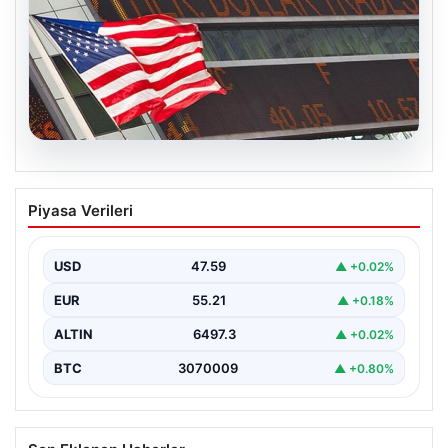
05.08.2026
FED faiz kararı ne zaman açıklanacak?
Piyasa Verileri
Nisan ayı faiz beklentisi belli oldu
USD
47.59
▲ +0.02%
EUR
55.21
▲ +0.18%
ALTIN
6497.3
▲ +0.02%
BTC
3070009
▲ +0.80%