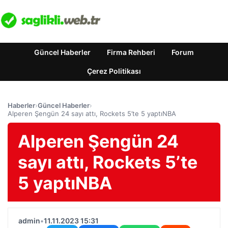
Güncel Haberler
Firma Rehberi
Forum
Çerez Politikası
Haberler
›
Güncel Haberler
›
Alperen Şengün 24 sayı attı, Rockets 5’te 5 yaptıNBA
Alperen Şengün 24
sayı attı, Rockets 5’te
5 yaptıNBA
admin
•
11.11.2023 15:31