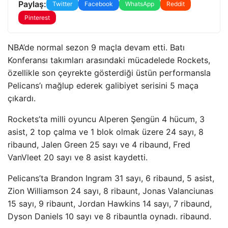
Paylaş:
Twitter
Facebook
WhatsApp
Reddit
Pinterest
NBA’de normal sezon 9 maçla devam etti. Batı
Konferansı takımları arasındaki mücadelede Rockets,
özellikle son çeyrekte gösterdiği üstün performansla
Pelicans’ı mağlup ederek galibiyet serisini 5 maça
çıkardı.
Rockets’ta milli oyuncu Alperen Şengün 4 hücum, 3
asist, 2 top çalma ve 1 blok olmak üzere 24 sayı, 8
ribaund, Jalen Green 25 sayı ve 4 ribaund, Fred
VanVleet 20 sayı ve 8 asist kaydetti.
Pelicans’ta Brandon Ingram 31 sayı, 6 ribaund, 5 asist,
Zion Williamson 24 sayı, 8 ribaunt, Jonas Valanciunas
15 sayı, 9 ribaunt, Jordan Hawkins 14 sayı, 7 ribaund,
Dyson Daniels 10 sayı ve 8 ribauntla oynadı. ribaund.